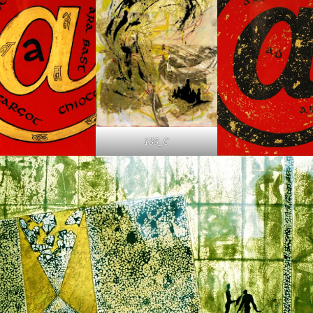
135_C